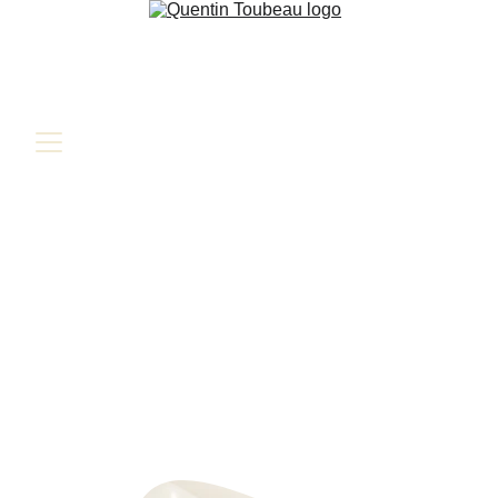
Les étirements : quand et pourquoi ?
Quels sont les effets des étirements ?
2 min lire