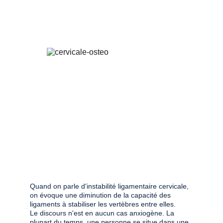
5/7/2026
1 min lire
Quand on parle d'instabilité ligamentaire cervicale, 
on évoque une diminution de la capacité des 
ligaments à stabiliser les vertèbres entre elles. 
Le discours n'est en aucun cas anxiogène. La 
plupart du temps, une personne se situe dans une 