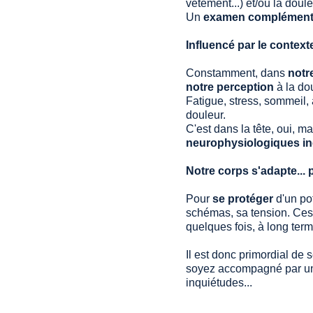
vêtement...) et/ou la doule
Un 
examen complément
Influencé par le context
Constamment, dans 
notr
notre perception
 à la do
Fatigue, stress, sommeil, 
douleur. 
C'est dans la tête, oui, 
neurophysiologiques i
Notre corps s'adapte... 
Pour 
se protéger
 d'un po
schémas, sa tension. Ces
quelques fois, à long ter
Il est donc primordial de 
soyez accompagné par une 
inquiétudes... 