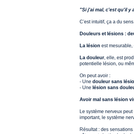
"Si j'ai mal, c'est qu'i
C'est intuitif, ça a du se
Douleurs et lésions : de
La lésion
 est mesurable, 
La douleur
, elle, est pr
potentielle lésion, ou mê
On peut avoir : 
- Une 
douleur sans lési
- Une 
lésion sans doule
Avoir mal sans lésion vi
Le système nerveux peut 
important, le système nerv
Résultat : des sensations