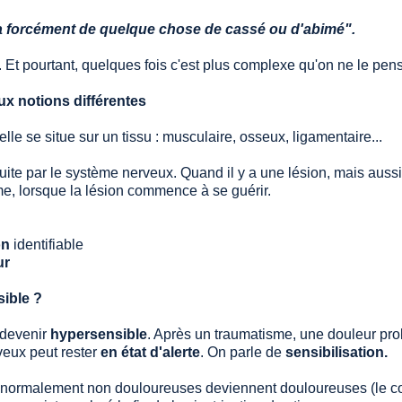
l y a forcément de quelque chose de cassé ou d'abimé". 
ns. Et pourtant, quelques fois c'est plus complexe qu'on ne le pens
ux notions différentes 
elle se situe sur un tissu : musculaire, osseux, ligamentaire... 
oduite par le système nerveux. Quand il y a une lésion, mais aussi
me, lorsque la lésion commence à se guérir. 
on
 identifiable 
ur
sible ? 
devenir 
hypersensible
. Après un traumatisme, une douleur pro
eux peut rester 
en état d'alerte
. On parle de 
sensibilisation. 
 normalement non douloureuses deviennent douloureuses (le con