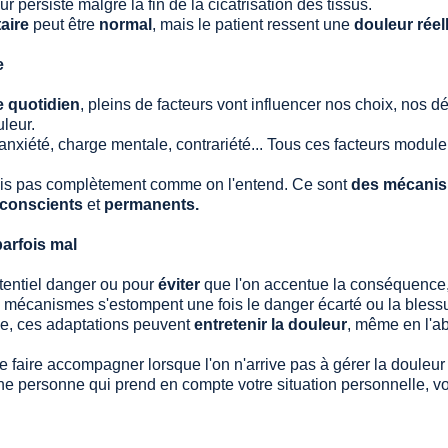
ur persiste malgré la fin de la cicatrisation des tissus. 
aire
 peut être 
normal
, mais le patient ressent une 
douleur réel
e 
e quotidien
, pleins de facteurs vont influencer nos choix, nos d
uleur. 
anxiété, charge mentale, contrariété... Tous ces facteurs modulent
mais pas complètement comme on l'entend. Ce sont 
des mécanis
nconscients
 et 
permanents.
parfois mal 
tentiel danger ou pour 
éviter
 que l'on accentue la conséquence,
 mécanismes s'estompent une fois le danger écarté ou la bless
me, ces adaptations peuvent 
entretenir la douleur
, même en l'ab
se faire accompagner lorsque l'on n'arrive pas à gérer la douleu
personne qui prend en compte votre situation personnelle, vos