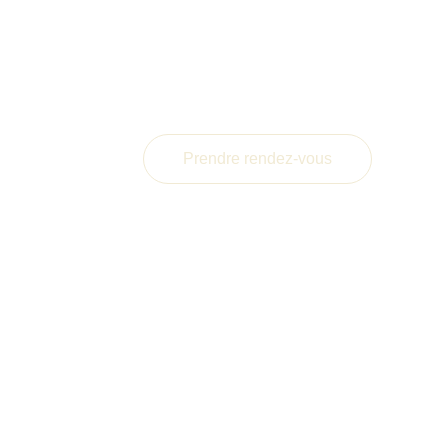
Prendre rendez-vous
se en charge et connaître une